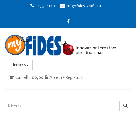
045.504140
info@fides-grafica.it
Italiano
Carrello
€ 0,00
Accedi / Registrati
Toggle
navigat