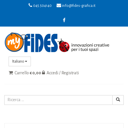
045.504140
info@fides-grafica.it
Italiano
Carrello
€ 0,00
Accedi / Registrati
Toggle
navigat