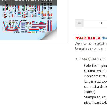
INVIARE IL FILE A:
dec
Decalcomanie adatta 
Formato 21 x 29,7 cm
OTTIMA QUALITA' D
Colori belli pi
Ottima tenuta d
Non necessita d
La perfetta cop
cromatica decis
bianco)
Stampa ad altis
piccoli particola