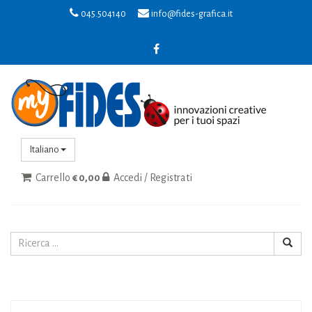
045.504140
info@fides-grafica.it
Italiano
Carrello
€ 0,00
Accedi / Registrati
Toggle
navigat